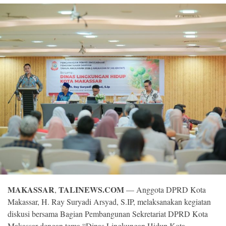
©
Copyright
2026
Loka
News
-
All
right
reserved
MAKASSAR
TALINEWS.COM
,
— Anggota DPRD Kota
Makassar, H. Ray Suryadi Arsyad, S.IP, melaksanakan kegiatan
diskusi bersama Bagian Pembangunan Sekretariat DPRD Kota
Makassar dengan tema “Dinas Lingkungan Hidup Kota