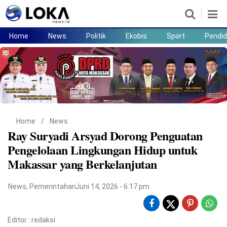
Home
News
Politik
Ekobis
Sport
Pendid
Home
News
Politik
Ekobis
Sport
Pendidikan
Teknologi
Lifestyle
Home
/
News
Ray Suryadi Arsyad Dorong Penguatan
Pengelolaan Lingkungan Hidup untuk
Makassar yang Berkelanjutan
News
,
Pemerintahan
Juni 14, 2026 - 6:17 pm
Editor :
redaksi