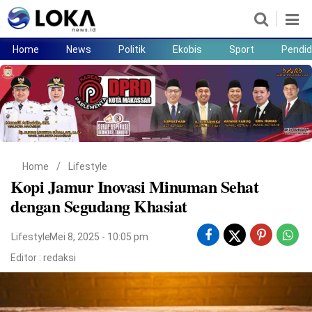
Home
News
Politik
Ekobis
Sport
Pendid
Home
News
Politik
Ekobis
Sport
Pendidikan
Teknologi
Lifestyle
Home
/
Lifestyle
Kopi Jamur Inovasi Minuman Sehat
dengan Segudang Khasiat
Lifestyle
Mei 8, 2025 - 10:05 pm
Editor :
redaksi