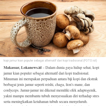
©
Copyright
2026
Loka
News
-
All
right
reserved
kopi jamur kian populer sebagai alternatif dari kopi tradisional.(FOTO:ist)
Makassar, Lokanews.id
– Dalam dunia gaya hidup sehat, kopi
jamur kian populer sebagai alternatif dari kopi tradisional.
Minuman ini merupakan perpaduan antara biji kopi dan ekstrak
berbagai jenis jamur seperti reishi, chaga, lion’s mane, dan
cordyceps. Jamur-jamur ini dikenal memiliki efek adaptogenik,
yakni mampu membantu tubuh menyesuaikan diri terhadap stres
serta meningkatkan ketahanan tubuh secara menyeluruh.