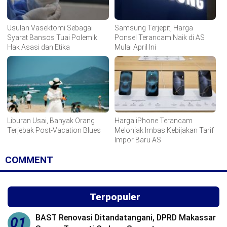
Usulan Vasektomi Sebagai
Samsung Terjepit, Harga
Syarat Bansos Tuai Polemik
Ponsel Terancam Naik di AS
Hak Asasi dan Etika
Mulai April Ini
Liburan Usai, Banyak Orang
Harga iPhone Terancam
Terjebak Post-Vacation Blues
Melonjak Imbas Kebijakan Tarif
Impor Baru AS
COMMENT
Terpopuler
BAST Renovasi Ditandatangani, DPRD Makassar
01