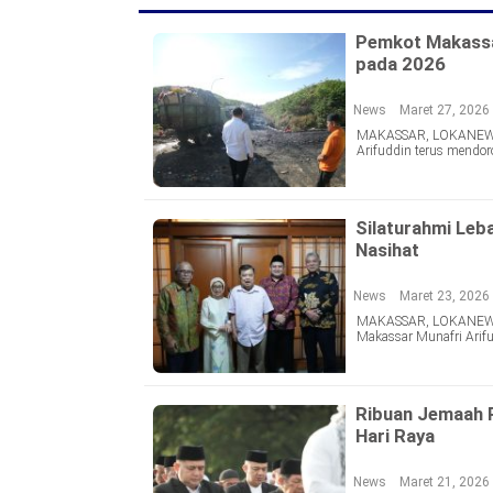
Pemkot Makassar
pada 2026
News
Maret 27, 2026
MAKASSAR, LOKANEWS.I
Arifuddin terus mendor
Silaturahmi Leb
Nasihat
News
Maret 23, 2026
MAKASSAR, LOKANEWS.ID
Makassar Munafri Arifu
Ribuan Jemaah Pa
Hari Raya
News
Maret 21, 2026