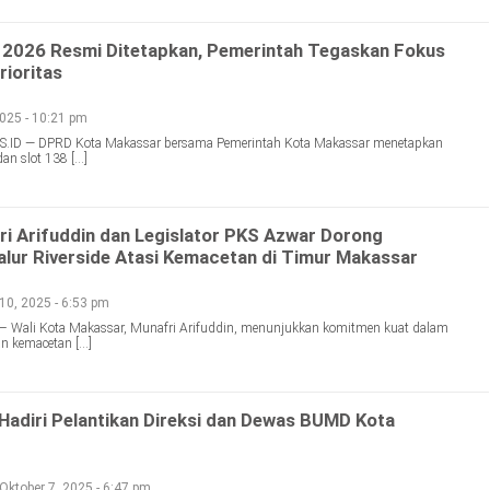
2026 Resmi Ditetapkan, Pemerintah Tegaskan Fokus
ioritas
025 - 10:21 pm
D — DPRD Kota Makassar bersama Pemerintah Kota Makassar menetapkan
an slot 138 […]
ri Arifuddin dan Legislator PKS Azwar Dorong
ur Riverside Atasi Kemacetan di Timur Makassar
10, 2025 - 6:53 pm
 – Wali Kota Makassar, Munafri Arifuddin, menunjukkan komitmen kuat dalam
n kemacetan […]
Hadiri Pelantikan Direksi dan Dewas BUMD Kota
Oktober 7, 2025 - 6:47 pm