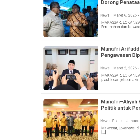
Dorong Penataan
News
Maret 6, 2026 -
MAKASSAR, LOKANEWS.I
Perumahan dan Kawasa
Munafri Arifudd
Pengawasan Dip
News
Maret 2, 2026 -
MAKASSAR, LOKANEWS.I
plastik dan jeli semaki
Munafri–Aliyah 
Politik untuk P
,
News
Politik
Januari
Makassar, Lokanews.id 
[…]