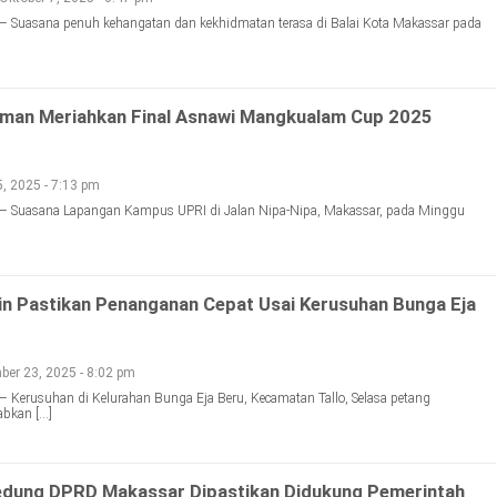
– Suasana penuh kehangatan dan kekhidmatan terasa di Balai Kota Makassar pada
tman Meriahkan Final Asnawi Mangkualam Cup 2025
5, 2025 - 7:13 pm
 – Suasana Lapangan Kampus UPRI di Jalan Nipa-Nipa, Makassar, pada Minggu
in Pastikan Penanganan Cepat Usai Kerusuhan Bunga Eja
ber 23, 2025 - 8:02 pm
– Kerusuhan di Kelurahan Bunga Eja Beru, Kecamatan Tallo, Selasa petang
bkan […]
edung DPRD Makassar Dipastikan Didukung Pemerintah