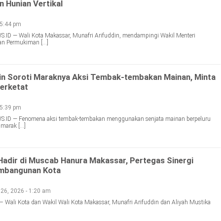
 Hunian Vertikal
 5:44 pm
D — Wali Kota Makassar, Munafri Arifuddin, mendampingi Wakil Menteri
n Permukiman […]
in Soroti Maraknya Aksi Tembak-tembakan Mainan, Minta
erketat
 5:39 pm
D — Fenomena aksi tembak-tembakan menggunakan senjata mainan berpeluru
n marak […]
Hadir di Muscab Hanura Makassar, Pertegas Sinergi
embangunan Kota
 26, 2026 - 1:20 am
– Wali Kota dan Wakil Wali Kota Makassar, Munafri Arifuddin dan Aliyah Mustika