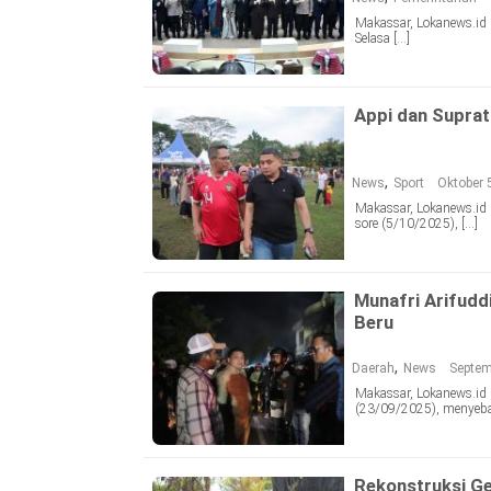
Makassar, Lokanews.id 
Selasa […]
Appi dan Supra
,
News
Sport
Oktober 
Makassar, Lokanews.id
sore (5/10/2025), […]
Munafri Arifudd
Beru
,
Daerah
News
Septem
Makassar, Lokanews.id 
(23/09/2025), menyeba
Rekonstruksi G