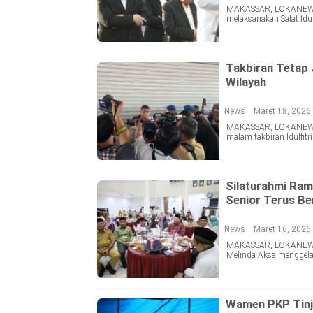
MAKASSAR, LOKANEWS.I
melaksanakan Salat Idul
Takbiran Tetap 
Wilayah
News
Maret 18, 2026 
MAKASSAR, LOKANEWS.I
malam takbiran Idulfitr
Silaturahmi Ram
Senior Terus Be
News
Maret 16, 2026 
MAKASSAR, LOKANEWS.I
Melinda Aksa menggela
Wamen PKP Tinj