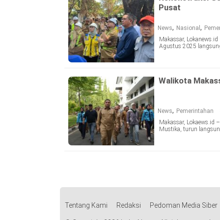
Pusat
,
,
News
Nasional
Pemer
Makassar, Lokanews.i
Agustus 2025 langsung
Walikota Makass
,
News
Pemerintahan
Makassar, Lokaews.id –
Mustika, turun langsun
Tentang Kami
Redaksi
Pedoman Media Siber