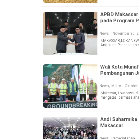
APBD Makassar 
pada Program Pr
News
November 30, 2
MAKASSAR,LOKANEWS.I
Anggaran Pendapatan d
Wali Kota Munaf
Pembangunan Jal
,
News
Metro
Oktober 
Makassar, Lokanews.id
mengatasi permasalaha
Andi Suharmika 
Makassar
,
News
Pemerintahan