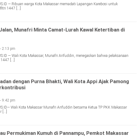
D — Ribuan warga Kota Makassar memadati Lapangan Karebosi untuk
fitri 1447 […]
Jalan, Munafri Minta Camat-Lurah Kawal Ketertiban di
- 2:13 pm
D — Wali Kota Makassar, Munafri Arifuddin, menegaskan bahwa pelaksanaan
i 1447 […]
adan dengan Purna Bhakti, Wali Kota Appi Ajak Pamong
rkontribusi
- 9:42 pm
D— Wali Kota Makassar Munafri Arifuddin bersama Ketua TP PKK Makassar
r […]
au Permukiman Kumuh di Pannampu, Pemkot Makassar