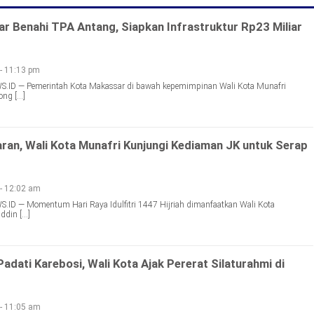
 Benahi TPA Antang, Siapkan Infrastruktur Rp23 Miliar
 - 11:13 pm
D — Pemerintah Kota Makassar di bawah kepemimpinan Wali Kota Munafri
ong […]
aran, Wali Kota Munafri Kunjungi Kediaman JK untuk Serap
 - 12:02 am
 — Momentum Hari Raya Idulfitri 1447 Hijriah dimanfaatkan Wali Kota
ddin […]
dati Karebosi, Wali Kota Ajak Pererat Silaturahmi di
 - 11:05 am