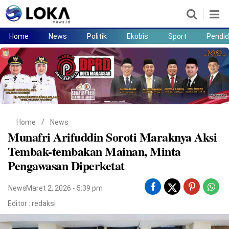
Home
News
Politik
Ekobis
Sport
Pendid
Home
News
Politik
Ekobis
Sport
Pendidikan
Teknologi
Lifestyle
Home
/
News
Munafri Arifuddin Soroti Maraknya Aksi
Tembak-tembakan Mainan, Minta
Pengawasan Diperketat
News
Maret 2, 2026 - 5:39 pm
Editor :
redaksi