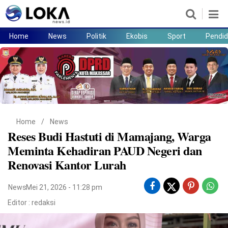
Home
News
Politik
Ekobis
Sport
Pendid
Home
News
Politik
Ekobis
Sport
Pendidikan
Teknologi
Lifestyle
Home
/
News
Reses Budi Hastuti di Mamajang, Warga
Meminta Kehadiran PAUD Negeri dan
Renovasi Kantor Lurah
News
Mei 21, 2026 - 11:28 pm
Editor :
redaksi