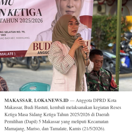
©
Copyright
2026
Loka
News
-
All
right
reserved
MAKASSAR
LOKANEWS.ID
,
— Anggota DPRD Kota
Makassar, Budi Hastuti, kembali melaksanakan kegiatan Reses
Ketiga Masa Sidang Ketiga Tahun 2025/2026 di Daerah
Pemilihan (Dapil) 5 Makassar yang meliputi Kecamatan
Mamajang, Mariso, dan Tamalate, Kamis (21/5/2026).