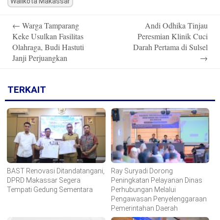
Walikota Makassar
Post
←
Warga Tamparang
Andi Odhika Tinjau
navigation
Keke Usulkan Fasilitas
Peresmian Klinik Cuci
Olahraga, Budi Hastuti
Darah Pertama di Sulsel
Janji Perjuangkan
→
TERKAIT
BAST Renovasi Ditandatangani,
Ray Suryadi Dorong
DPRD Makassar Segera
Peningkatan Pelayanan Dinas
Tempati Gedung Sementara
Perhubungan Melalui
Pengawasan Penyelenggaraan
Pemerintahan Daerah