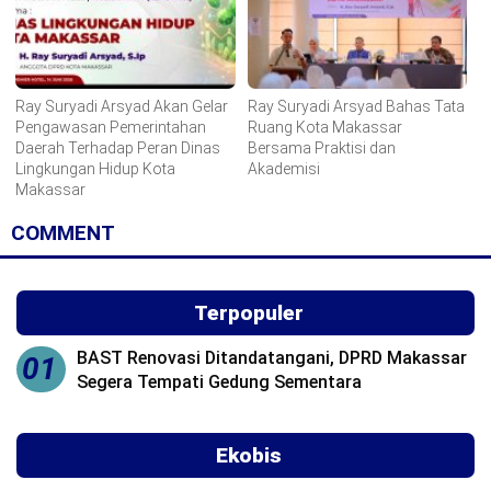
Ray Suryadi Arsyad Akan Gelar
Ray Suryadi Arsyad Bahas Tata
Pengawasan Pemerintahan
Ruang Kota Makassar
Daerah Terhadap Peran Dinas
Bersama Praktisi dan
Lingkungan Hidup Kota
Akademisi
Makassar
COMMENT
Terpopuler
BAST Renovasi Ditandatangani, DPRD Makassar
01
Segera Tempati Gedung Sementara
Ekobis