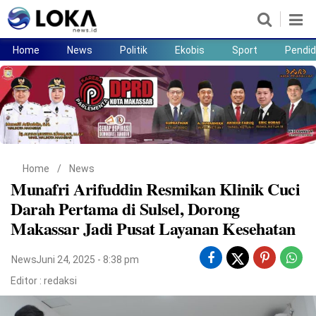
Home
News
Politik
Ekobis
Sport
Pendid
Home
News
Politik
Ekobis
Sport
Pendidikan
Teknologi
Lifestyle
Home
/
News
Munafri Arifuddin Resmikan Klinik Cuci
Darah Pertama di Sulsel, Dorong
Makassar Jadi Pusat Layanan Kesehatan
News
Juni 24, 2025 - 8:38 pm
Editor :
redaksi