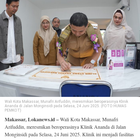
©
Copyright
2026
Loka
News
-
All
right
reserved
Wali Kota Makassar, Munafri Arifuddin, meresmikan beroperasinya Klinik
Ananda di Jalan Monginsidi pada Selasa, 24 Juni 2025. (FOTO:HUMAS
PEMKOT)
Makassar, Lokanews.id –
Wali Kota Makassar, Munafri
Arifuddin, meresmikan beroperasinya Klinik Ananda di Jalan
Monginsidi pada Selasa, 24 Juni 2025. Klinik ini menjadi fasilitas