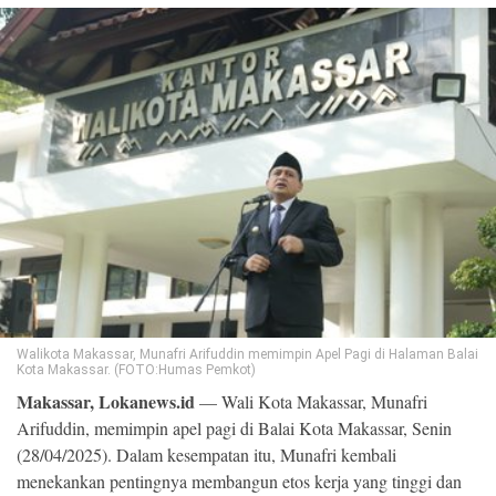
©
Copyright
2026
Loka
News
-
All
right
reserved
Walikota Makassar, Munafri Arifuddin memimpin Apel Pagi di Halaman Balai
Kota Makassar. (FOTO:Humas Pemkot)
Makassar, Lokanews.id
— Wali Kota Makassar, Munafri
Arifuddin, memimpin apel pagi di Balai Kota Makassar, Senin
(28/04/2025). Dalam kesempatan itu, Munafri kembali
menekankan pentingnya membangun etos kerja yang tinggi dan