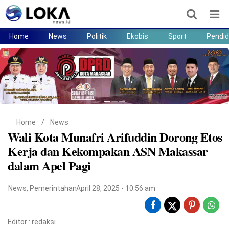
Home
News
Politik
Ekobis
Sport
Pendid
Home
News
Politik
Ekobis
Sport
Pendidikan
Teknologi
Lifestyle
Home
/
News
Wali Kota Munafri Arifuddin Dorong Etos
Kerja dan Kekompakan ASN Makassar
dalam Apel Pagi
News
,
Pemerintahan
April 28, 2025 - 10:56 am
Editor :
redaksi