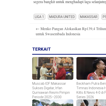
segera bangkit untuk menghadapi laga selanjutn
LIGA 1
MADURA UNITED
MAKASSAR
P
Post
←
Menko Pangan Alokasikan Rp139,4 Triliun
navigation
untuk Swasembada Indonesia
TERKAIT
Muscab IOF Makassar
Beckham Putra Bers
Sukses Digelar, Irfan
Timnas Indonesia Ha
Qurniawan Resmi Pimpin
Kitts & Nevis 4-0 di 
Periode 2025–2030
Series 2026