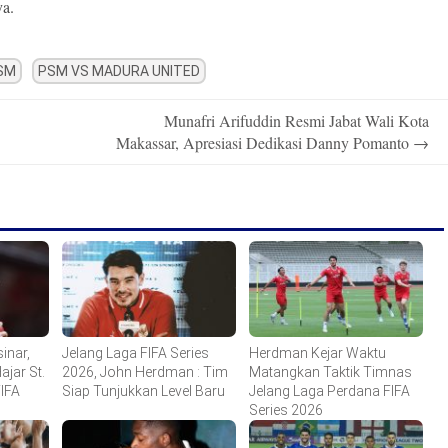
ya.
SM
PSM VS MADURA UNITED
Munafri Arifuddin Resmi Jabat Wali Kota
Makassar, Apresiasi Dedikasi Danny Pomanto
→
inar,
Jelang Laga FIFA Series
Herdman Kejar Waktu
jar St.
2026, John Herdman : Tim
Matangkan Taktik Timnas
FIFA
Siap Tunjukkan Level Baru
Jelang Laga Perdana FIFA
Series 2026