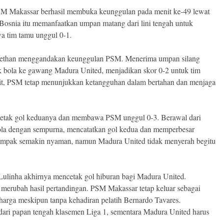
PSM Makassar berhasil membuka keunggulan pada menit ke-49 lewat
 Bosnia itu memanfaatkan umpan matang dari lini tengah untuk
 tim tamu unggul 0-1.
or Dethan menggandakan keunggulan PSM. Menerima umpan silang
uk bola ke gawang Madura United, menjadikan skor 0-2 untuk tim
t, PSM tetap menunjukkan ketangguhan dalam bertahan dan menjaga
cetak gol keduanya dan membawa PSM unggul 0-3. Berawal dari
 bola dengan sempurna, mencatatkan gol kedua dan memperbesar
ampak semakin nyaman, namun Madura United tidak menyerah begitu
 Lulinha akhirnya mencetak gol hiburan bagi Madura United.
k merubah hasil pertandingan. PSM Makassar tetap keluar sebagai
harga meskipun tanpa kehadiran pelatih Bernardo Tavares.
ri papan tengah klasemen Liga 1, sementara Madura United harus