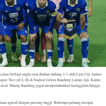
 puas berbagi angka usai ditahan imbang 1-1 oleh Lion City Sailors
gue Two (ACL II) di Stadion Gelora Bandung Lautan Api, Kamis
ak awal, Maung Bandung gagal mempertahankan keunggulan hingga
an agresif dengan pressing tinggi. Beberapa peluang tercipta,