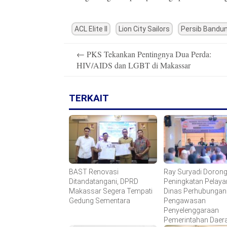
ACL Elite II
Lion City Sailors
Persib Bandu
Post
←
PKS Tekankan Pentingnya Dua Perda:
navigation
HIV/AIDS dan LGBT di Makassar
TERKAIT
BAST Renovasi
Ray Suryadi Doron
Ditandatangani, DPRD
Peningkatan Pelay
Makassar Segera Tempati
Dinas Perhubungan 
Gedung Sementara
Pengawasan
Penyelenggaraan
Pemerintahan Daer