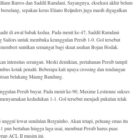
illiam Barros dan Saddil Ramdani. Sayangnya, eksekusi akhir belum
rselang, sepakan keras Eliano Reijnders juga masih digagalkan
adir di awal babak kedua. Pada menit ke-47, Saddil Ramdani
g Sailors untuk membuka keunggulan Persib 1-0. Gol tersebut
 memberi suntikan semangat bagi skuat asuhan Bojan Hodak.
kan intensitas serangan. Meski demikian, pertahanan Persib tampil
embus kotak penalti. Beberapa kali upaya crossing dan tendangan
 barisan belakang Maung Bandung.
ggulan Persib buyar. Pada menit ke-90, Maxime Lestienne sukses
enyamakan kedudukan 1-1. Gol tersebut menjadi pukulan telak
 unggul lewat sundulan Berguinho. Akan tetapi, peluang emas itu
-1 pun bertahan hingga laga usai, membuat Persib harus puas
grup ACL II musim ini.