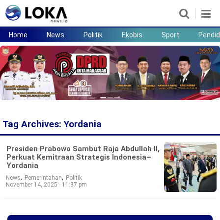
Home
News
Politik
Ekobis
Sport
Pendid
Home
News
Politik
Ekobis
Sport
Pendidikan
Teknologi
Lifestyle
Tag Archives:
Yordania
Presiden Prabowo Sambut Raja Abdullah II,
Perkuat Kemitraan Strategis Indonesia–
Yordania
,
,
News
Pemerintahan
Politik
November 14, 2025 - 11:37 pm