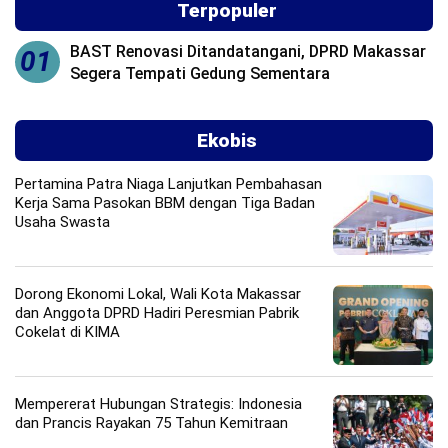
Terpopuler
©
BAST Renovasi Ditandatangani, DPRD Makassar
Copyright
01
2026
Segera Tempati Gedung Sementara
Loka
News
-
All
right
Ekobis
reserved
Pertamina Patra Niaga Lanjutkan Pembahasan
Kerja Sama Pasokan BBM dengan Tiga Badan
Usaha Swasta
Dorong Ekonomi Lokal, Wali Kota Makassar
dan Anggota DPRD Hadiri Peresmian Pabrik
Cokelat di KIMA
Mempererat Hubungan Strategis: Indonesia
dan Prancis Rayakan 75 Tahun Kemitraan