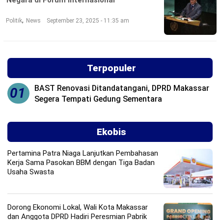
©
,
Politik
News
September 23, 2025 - 11:35 am
Copyright
2026
Loka
News
-
All
Terpopuler
right
reserved
BAST Renovasi Ditandatangani, DPRD Makassar
01
Segera Tempati Gedung Sementara
Ekobis
Pertamina Patra Niaga Lanjutkan Pembahasan
Kerja Sama Pasokan BBM dengan Tiga Badan
Usaha Swasta
Dorong Ekonomi Lokal, Wali Kota Makassar
dan Anggota DPRD Hadiri Peresmian Pabrik