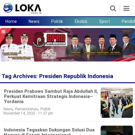
Home
News
Politik
Ekobis
Sport
Pendid
Home
News
Politik
Ekobis
Sport
Pendidikan
Teknologi
Lifestyle
Tag Archives:
Presiden Republik Indonesia
Presiden Prabowo Sambut Raja Abdullah II,
Perkuat Kemitraan Strategis Indonesia–
Yordania
,
,
News
Pemerintahan
Politik
November 14, 2025 - 11:37 pm
Indonesia Tegaskan Dukungan Solusi Dua
Negara di Forum Internasional