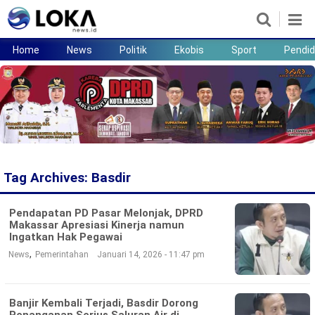
Home
News
Politik
Ekobis
Sport
Pendid
Home
News
Politik
Ekobis
Sport
Pendidikan
Teknologi
Lifestyle
Tag Archives:
Basdir
Pendapatan PD Pasar Melonjak, DPRD
Makassar Apresiasi Kinerja namun
Ingatkan Hak Pegawai
,
News
Pemerintahan
Januari 14, 2026 - 11:47 pm
Banjir Kembali Terjadi, Basdir Dorong
Penanganan Serius Saluran Air di