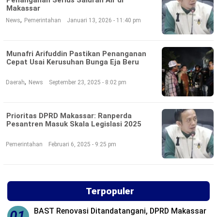
Makassar
©
,
News
Pemerintahan
Januari 13, 2026 - 11:40 pm
Copyright
2026
Loka
News
-
Munafri Arifuddin Pastikan Penanganan
All
Cepat Usai Kerusuhan Bunga Eja Beru
right
reserved
,
Daerah
News
September 23, 2025 - 8:02 pm
Prioritas DPRD Makassar: Ranperda
Pesantren Masuk Skala Legislasi 2025
Pemerintahan
Februari 6, 2025 - 9:25 pm
Terpopuler
BAST Renovasi Ditandatangani, DPRD Makassar
01