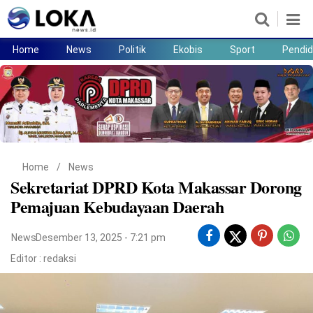
Home
News
Politik
Ekobis
Sport
Pendid
Home
News
Politik
Ekobis
Sport
Pendidikan
Teknologi
Lifestyle
Home
/
News
Sekretariat DPRD Kota Makassar Dorong
Pemajuan Kebudayaan Daerah
News
Desember 13, 2025 - 7:21 pm
Editor :
redaksi