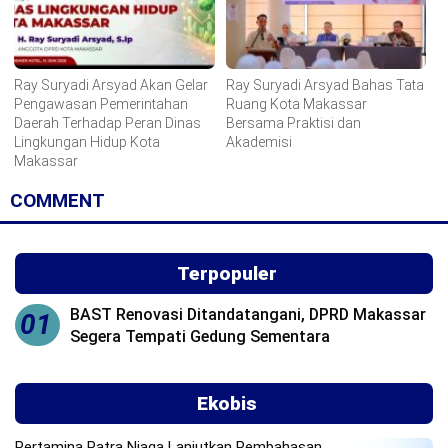
Ray Suryadi Arsyad Akan Gelar
Ray Suryadi Arsyad Bahas Tata
Pengawasan Pemerintahan
Ruang Kota Makassar
Daerah Terhadap Peran Dinas
Bersama Praktisi dan
Lingkungan Hidup Kota
Akademisi
Makassar
COMMENT
Terpopuler
BAST Renovasi Ditandatangani, DPRD Makassar
01
Segera Tempati Gedung Sementara
Ekobis
Pertamina Patra Niaga Lanjutkan Pembahasan