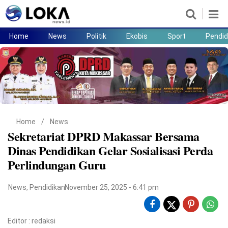
Home
News
Politik
Ekobis
Sport
Pendid
Home
News
Politik
Ekobis
Sport
Pendidikan
Teknologi
Lifestyle
Home
/
News
Sekretariat DPRD Makassar Bersama
Dinas Pendidikan Gelar Sosialisasi Perda
Perlindungan Guru
News
,
Pendidikan
November 25, 2025 - 6:41 pm
Editor :
redaksi