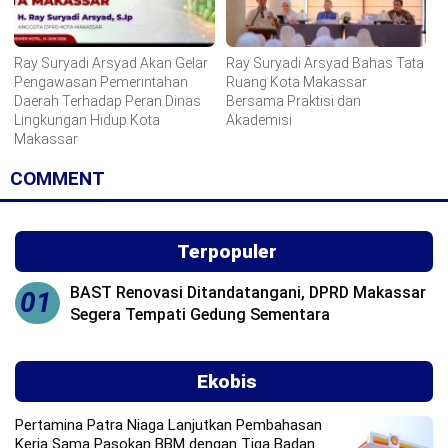
Ray Suryadi Arsyad Akan Gelar
Ray Suryadi Arsyad Bahas Tata
Pengawasan Pemerintahan
Ruang Kota Makassar
Daerah Terhadap Peran Dinas
Bersama Praktisi dan
Lingkungan Hidup Kota
Akademisi
Makassar
COMMENT
Terpopuler
BAST Renovasi Ditandatangani, DPRD Makassar
01
Segera Tempati Gedung Sementara
Ekobis
Pertamina Patra Niaga Lanjutkan Pembahasan
Kerja Sama Pasokan BBM dengan Tiga Badan