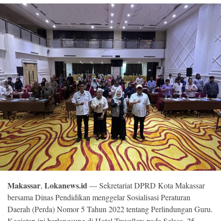
©
Copyright
2026
Loka
News
-
All
right
reserved
Makassar
Lokanews.id
,
— Sekretariat DPRD Kota Makassar
bersama Dinas Pendidikan menggelar Sosialisasi Peraturan
Daerah (Perda) Nomor 5 Tahun 2022 tentang Perlindungan Guru.
Kegiatan ini berlangsung di Hotel Travellers pada Selasa, 25