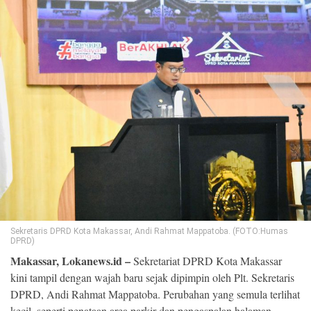
©
Copyright
2026
Loka
News
-
All
right
reserved
Sekretaris DPRD Kota Makassar, Andi Rahmat Mappatoba. (FOTO:Humas
DPRD)
Makassar, Lokanews.id –
Sekretariat DPRD Kota Makassar
kini tampil dengan wajah baru sejak dipimpin oleh Plt. Sekretaris
DPRD, Andi Rahmat Mappatoba. Perubahan yang semula terlihat
kecil, seperti penataan area parkir dan pengaspalan halaman