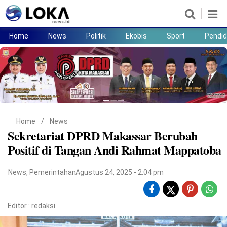
Home
News
Politik
Ekobis
Sport
Pendid
Home
News
Politik
Ekobis
Sport
Pendidikan
Teknologi
Lifestyle
Home
/
News
Sekretariat DPRD Makassar Berubah
Positif di Tangan Andi Rahmat Mappatoba
News
,
Pemerintahan
Agustus 24, 2025 - 2:04 pm
Editor :
redaksi