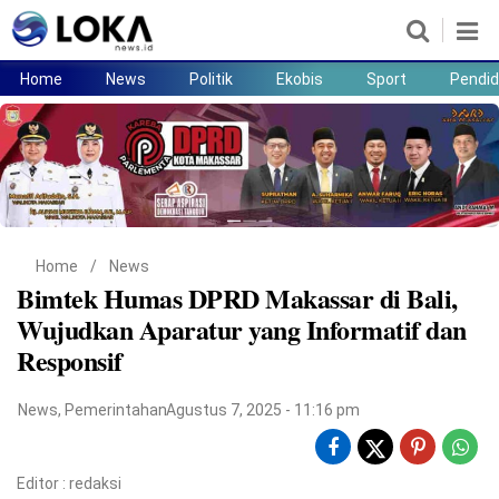
Home
News
Politik
Ekobis
Sport
Pendid
Home
News
Politik
Ekobis
Sport
Pendidikan
Teknologi
Lifestyle
Home
/
News
Bimtek Humas DPRD Makassar di Bali,
Wujudkan Aparatur yang Informatif dan
Responsif
News
,
Pemerintahan
Agustus 7, 2025 - 11:16 pm
Editor :
redaksi