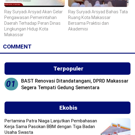
Ray Suryadi Arsyad Akan Gelar
Ray Suryadi Arsyad Bahas Tata
Pengawasan Pemerintahan
Ruang Kota Makassar
Daerah Terhadap Peran Dinas
Bersama Praktisi dan
Lingkungan Hidup Kota
Akademisi
Makassar
COMMENT
Terpopuler
BAST Renovasi Ditandatangani, DPRD Makassar
01
Segera Tempati Gedung Sementara
Ekobis
Pertamina Patra Niaga Lanjutkan Pembahasan
Kerja Sama Pasokan BBM dengan Tiga Badan
Usaha Swasta