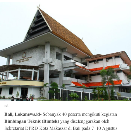
©
Copyright
2026
Loka
News
-
All
right
reserved
ist
Bali, Lokanews.id-
Sebanyak 40 peserta mengikuti kegiatan
Bimbingan Teknis (Bimtek)
yang diselenggarakan oleh
Sekretariat DPRD Kota Makassar di Bali pada 7–10 Agustus