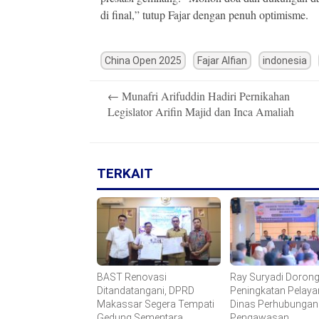
di final,” tutup Fajar dengan penuh optimisme.
China Open 2025
Fajar Alfian
indonesia
Post
←
Munafri Arifuddin Hadiri Pernikahan
navigation
Legislator Arifin Majid dan Inca Amaliah
TERKAIT
BAST Renovasi
Ray Suryadi Doron
Ditandatangani, DPRD
Peningkatan Pelay
Makassar Segera Tempati
Dinas Perhubungan 
Gedung Sementara
Pengawasan