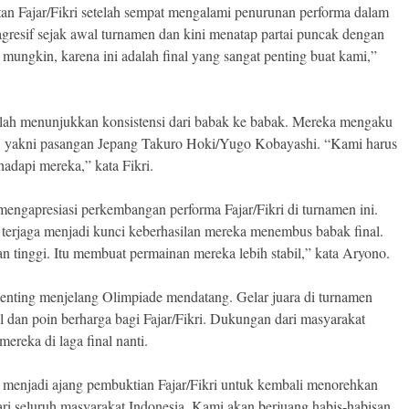
n Fajar/Fikri setelah sempat mengalami penurunan performa dalam
gresif sejak awal turnamen dan kini menatap partai puncak dengan
ungkin, karena ini adalah final yang sangat penting buat kami,”
telah menunjukkan konsistensi dari babak ke babak. Mereka mengaku
nal, yakni pasangan Jepang Takuro Hoki/Yugo Kobayashi. “Kami harus
hadapi mereka,” kata Fikri.
mengapresiasi perkembangan performa Fajar/Fikri di turnamen ini.
erjaga menjadi kunci keberhasilan mereka menembus babak final.
n tinggi. Itu membuat permainan mereka lebih stabil,” kata Aryono.
enting menjelang Olimpiade mendatang. Gelar juara di turnamen
l dan poin berharga bagi Fajar/Fikri. Dukungan dari masyarakat
reka di laga final nanti.
n menjadi ajang pembuktian Fajar/Fikri untuk kembali menorehkan
ri seluruh masyarakat Indonesia. Kami akan berjuang habis-habisan