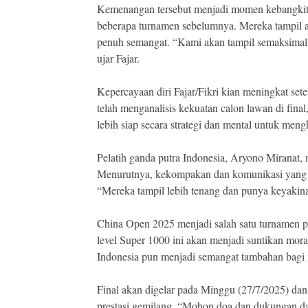
Kemenangan tersebut menjadi momen kebangkita
beberapa turnamen sebelumnya. Mereka tampil a
penuh semangat. “Kami akan tampil semaksimal m
ujar Fajar.
Kepercayaan diri Fajar/Fikri kian meningkat se
telah menganalisis kekuatan calon lawan di fi
lebih siap secara strategi dan mental untuk meng
Pelatih ganda putra Indonesia, Aryono Miranat, 
Menurutnya, kekompakan dan komunikasi yang t
“Mereka tampil lebih tenang dan punya keyakina
China Open 2025 menjadi salah satu turnamen p
level Super 1000 ini akan menjadi suntikan mora
Indonesia pun menjadi semangat tambahan bagi me
Final akan digelar pada Minggu (27/7/2025) da
prestasi gemilang. “Mohon doa dan dukungan da