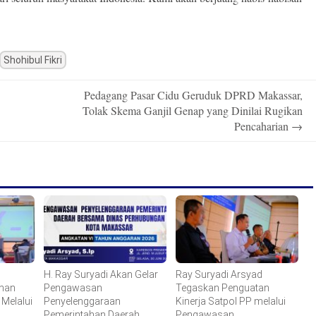
Shohibul Fikri
Pedagang Pasar Cidu Geruduk DPRD Makassar,
Tolak Skema Ganjil Genap yang Dinilai Rugikan
Pencaharian
→
g
H. Ray Suryadi Akan Gelar
Ray Suryadi Arsyad
anan
Pengawasan
Tegaskan Penguatan
Melalui
Penyelenggaraan
Kinerja Satpol PP melalui
Pemerintahan Daerah
Pengawasan