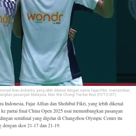
mmad Rian Ardianto, yang lebih dikenal dengan nama Fajar/Fikri, memastikan
umbangkan pasangan Malaysia, Man Wei Chong/Tee Kai Wun.(FOTO:IST)
a Indonesia, Fajar Alfian dan Shohibul Fikri, yang lebih dikenal
ju ke partai final China Open 2025 usai menumbangkan pasangan
ingan semifinal yang digelar di Changzhou Olympic Center itu
g dengan skor 21-17 dan 21-19.