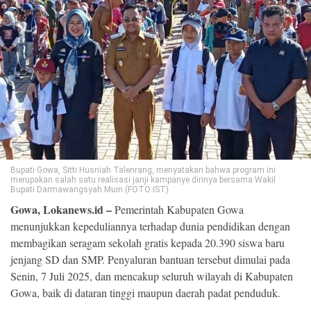
©
Copyright
2026
Loka
News
-
All
right
reserved
Bupati Gowa, Sitti Husniah Talenrang, menyatakan bahwa program ini
merupakan salah satu realisasi janji kampanye dirinya bersama Wakil
Bupati Darmawangsyah Muin.(FOTO:IST)
Gowa, Lokanews.id –
Pemerintah Kabupaten Gowa
menunjukkan kepeduliannya terhadap dunia pendidikan dengan
membagikan seragam sekolah gratis kepada 20.390 siswa baru
jenjang SD dan SMP. Penyaluran bantuan tersebut dimulai pada
Senin, 7 Juli 2025, dan mencakup seluruh wilayah di Kabupaten
Gowa, baik di dataran tinggi maupun daerah padat penduduk.