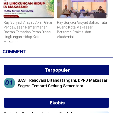
Ray Suryadi Arsyad Akan Gelar
Ray Suryadi Arsyad Bahas Tata
Pengawasan Pemerintahan
Ruang Kota Makassar
Daerah Terhadap Peran Dinas
Bersama Praktisi dan
Lingkungan Hidup Kota
Akademisi
Makassar
COMMENT
Terpopuler
BAST Renovasi Ditandatangani, DPRD Makassar
01
Segera Tempati Gedung Sementara
Ekobis