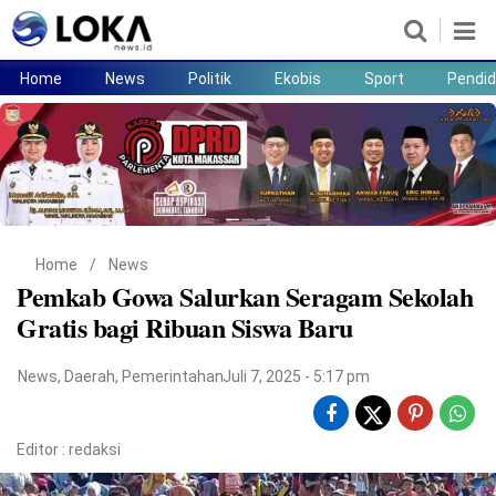
Home
News
Politik
Ekobis
Sport
Pendid
Home
News
Politik
Ekobis
Sport
Pendidikan
Teknologi
Lifestyle
Home
/
News
Pemkab Gowa Salurkan Seragam Sekolah
Gratis bagi Ribuan Siswa Baru
News
,
Daerah
,
Pemerintahan
Juli 7, 2025 - 5:17 pm
Editor :
redaksi