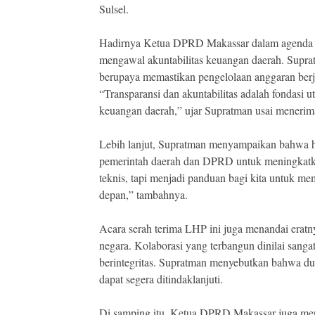
Sulsel.
Hadirnya Ketua DPRD Makassar dalam agenda str
mengawal akuntabilitas keuangan daerah. Supr
berupaya memastikan pengelolaan anggaran berja
“Transparansi dan akuntabilitas adalah fondas
keuangan daerah,” ujar Supratman usai mener
Lebih lanjut, Supratman menyampaikan bahwa ha
pemerintah daerah dan DPRD untuk meningkatkan
teknis, tapi menjadi panduan bagi kita untuk m
depan,” tambahnya.
Acara serah terima LHP ini juga menandai eratnya
negara. Kolaborasi yang terbangun dinilai sang
berintegritas. Supratman menyebutkan bahwa d
dapat segera ditindaklanjuti.
Di samping itu, Ketua DPRD Makassar juga meny