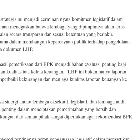
ategis ini menjadi cerminan nyata komitmen legislatif dalam
atman menegaskan bahwa lembaga yang dipimpinnya akan terus
lan secara transparan dan sesuai ketentuan yang berlaku.
i utama dalam membangun kepercayaan publik terhadap pengelolaan
ima dokumen LHP.
sil pemeriksaan dari BPK menjadi bahan evaluasi penting bagi
 kualitas tata kelola keuangan. “LHP ini bukan hanya laporan
emperbaiki kekurangan dan menjaga kualitas laporan keuangan ke
 sinergi antara lembaga eksekutif, legislatif, dan lembaga audit
at penting dalam menciptakan pemerintahan yang bersih dan
ukungan dari semua pihak sangat diperlukan agar rekomendasi BPK
oroti pentingnya peran pengawasan legislatif dalam memastikan