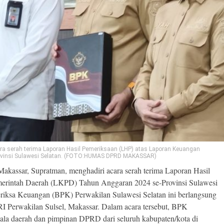
a serah terima Laporan Hasil Pemeriksaan (LHP) atas Laporan Keuangan
ovinsi Sulawesi Selatan. (FOTO:HUMAS DPRD MAKASSAR)
assar, Supratman, menghadiri acara serah terima Laporan Hasil
erintah Daerah (LKPD) Tahun Anggaran 2024 se-Provinsi Sulawesi
eriksa Keuangan (BPK) Perwakilan Sulawesi Selatan ini berlangsung
I Perwakilan Sulsel, Makassar. Dalam acara tersebut, BPK
ala daerah dan pimpinan DPRD dari seluruh kabupaten/kota di