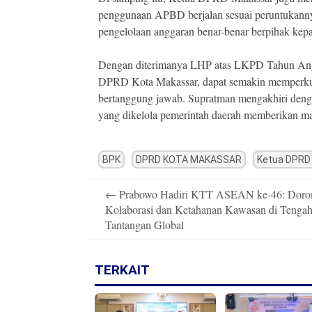
penggunaan APBD berjalan sesuai peruntukanny
pengelolaan anggaran benar-benar berpihak kepa
Dengan diterimanya LHP atas LKPD Tahun Angga
DPRD Kota Makassar, dapat semakin memperkuat
bertanggung jawab. Supratman mengakhiri denga
yang dikelola pemerintah daerah memberikan man
BPK
DPRD KOTA MAKASSAR
Ketua DPRD
Post
←
Prabowo Hadiri KTT ASEAN ke-46: Doro
navigation
Kolaborasi dan Ketahanan Kawasan di Tenga
Tantangan Global
TERKAIT