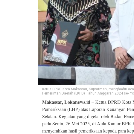
Ketua DPRD Kota Makassar, Supratman, menghadiri acar
Pemerintah Daerah (LKPD) Tahun Anggaran 2024 se-Pr
Makassar, Lokanews.id
– Ketua DPRD Kota Mak
Pemeriksaan (LHP) atas Laporan Keuangan Pem
Selatan. Kegiatan yang digelar oleh Badan Pem
pada Senin, 26 Mei 2025, di Aula Kantor BPK R
menyerahkan hasil pemeriksaan kepada para kep