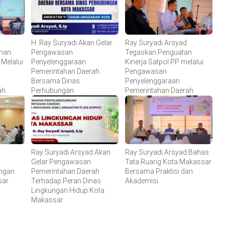
g
H. Ray Suryadi Akan Gelar
Ray Suryadi Arsyad
anan
Pengawasan
Tegaskan Penguatan
Melalui
Penyelenggaraan
Kinerja Satpol PP melalui
Pemerintahan Daerah
Pengawasan
Bersama Dinas
Penyelenggaraan
ah
Perhubungan
Pemerintahan Daerah
Ray Suryadi Arsyad Akan
Ray Suryadi Arsyad Bahas
Gelar Pengawasan
Tata Ruang Kota Makassar
ungan
Pemerintahan Daerah
Bersama Praktisi dan
sar
Terhadap Peran Dinas
Akademisi
Lingkungan Hidup Kota
Makassar