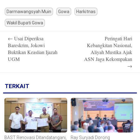
Darmawangsyah Muin
Gowa
Harkitnas
Wakil Bupati Gowa
Post
←
Usai Diperiksa
Peringati Hari
navigation
Bareskrim, Jokowi
Kebangkitan Nasional,
Buktikan Keaslian Ijazah
Aliyah Mustika Ajak
UGM
ASN Jaga Kekompakan
→
TERKAIT
BAST Renovasi Ditandatangani,
Ray Suryadi Dorong