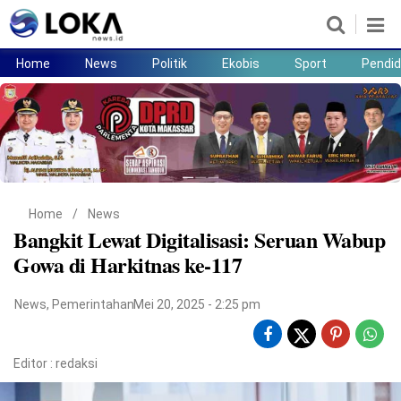
Home
News
Politik
Ekobis
Sport
Pendid
Home
News
Politik
Ekobis
Sport
Pendidikan
Teknologi
Lifestyle
Home
/
News
Bangkit Lewat Digitalisasi: Seruan Wabup
Gowa di Harkitnas ke-117
News
,
Pemerintahan
Mei 20, 2025 - 2:25 pm
Editor :
redaksi