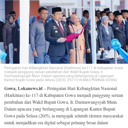
©
Copyright
2026
Loka
News
-
All
right
reserved
Peringatan Hari Kebangkitan Nasional (Harkitnas) ke-117 di Kabupaten Gowa
menjadi panggung seruan perubahan dari Wakil Bupati Gowa, Ir.
Darmawangsyah Muin. Dalam upacara yang berlangsung di Lapangan
Kantor Bupati Gowa pada Selasa (20/5). (FOTO:HUMAS PEMKAB GOWA)
Gowa, Lokanews.id
– Peringatan Hari Kebangkitan Nasional
(Harkitnas) ke-117 di Kabupaten Gowa menjadi panggung seruan
perubahan dari Wakil Bupati Gowa, Ir. Darmawangsyah Muin.
Dalam upacara yang berlangsung di Lapangan Kantor Bupati
Gowa pada Selasa (20/5), ia mengajak seluruh elemen masyarakat
untuk menjadikan era digital sebagai peluang besar dalam