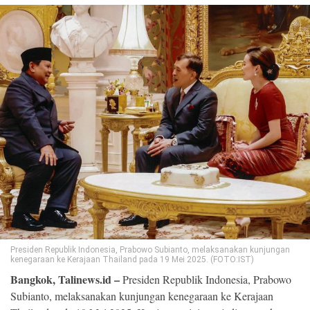
©
Copyright
2026
Loka
News
-
All
right
reserved
Presiden Republik Indonesia, Prabowo Subianto, melaksanakan kunjungan
kenegaraan ke Kerajaan Thailand pada 19 Mei 2025. (FOTO:IST)
Bangkok, Talinews.id –
Presiden Republik Indonesia, Prabowo
Subianto, melaksanakan kunjungan kenegaraan ke Kerajaan