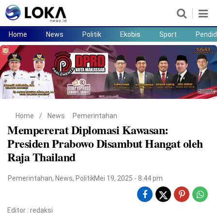
Home
News
Politik
Ekobis
Sport
Pendid
Home
News
Politik
Ekobis
Sport
Pendidikan
Teknologi
Lifestyle
Home
/
News
Pemerintahan
Mempererat Diplomasi Kawasan:
Presiden Prabowo Disambut Hangat oleh
Raja Thailand
Pemerintahan
,
News
,
Politik
Mei 19, 2025 - 8:44 pm
Editor :
redaksi