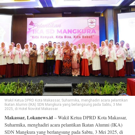
©
Copyright
2026
Loka
News
-
All
right
reserved
Wakil Ketua DPRD Kota Makassar, Suharmika, menghadiri acara pelantikan
Ikatan Alumni (IKA) SDN Mangkura yang berlangsung pada Sabtu, 3 Mei
2025, di Hotel Novotel Makassar.
Makassar, Lokanews.id
– Wakil Ketua DPRD Kota Makassar,
Suharmika, menghadiri acara pelantikan Ikatan Alumni (IKA)
SDN Mangkura yang berlangsung pada Sabtu, 3 Mei 2025, di