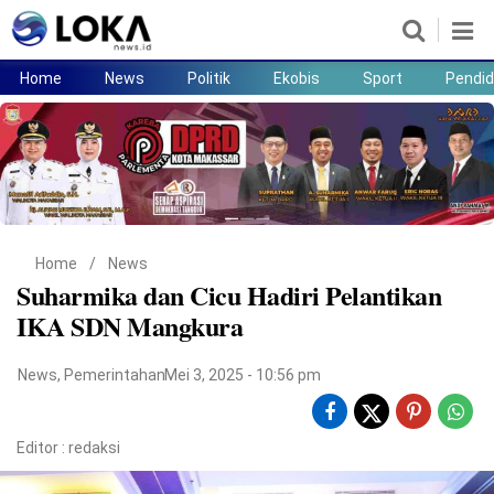
Home
News
Politik
Ekobis
Sport
Pendid
Home
News
Politik
Ekobis
Sport
Pendidikan
Teknologi
Lifestyle
Home
/
News
Suharmika dan Cicu Hadiri Pelantikan
IKA SDN Mangkura
News
,
Pemerintahan
Mei 3, 2025 - 10:56 pm
Editor :
redaksi