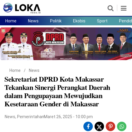
Home
News
Politik
Ekobis
Sport
Pendid
Home
News
Politik
Ekobis
Sport
Pendidikan
Teknologi
Lifestyle
Home
/
News
Sekretariat DPRD Kota Makassar
Tekankan Sinergi Perangkat Daerah
dalam Pengupayaan Mewujudkan
Kesetaraan Gender di Makassar
News
,
Pemerintahan
Maret 26, 2025 - 10:00 pm