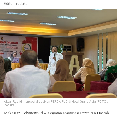
Editor :
redaksi
©
Copyright
2026
Loka
News
-
All
right
reserved
Akbar Rasjid mensosialisasikan PERDA PUG di Hotel Grand Asia (FOTO :
Redaksi)
Makassar, Lokanews.id – Kegiatan sosialisasi Peraturan Daerah