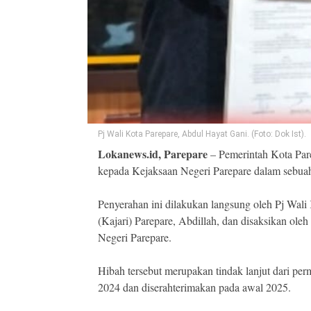
Pj Wali Kota Parepare, Abdul Hayat Gani. (Foto: Dok Ist).
Lokanews.id, Parepare
– Pemerintah Kota Pare
kepada Kejaksaan Negeri Parepare dalam sebua
Penyerahan ini dilakukan langsung oleh Pj Wal
(Kajari) Parepare, Abdillah, dan disaksikan ole
Negeri Parepare.
Hibah tersebut merupakan tindak lanjut dari p
2024 dan diserahterimakan pada awal 2025.