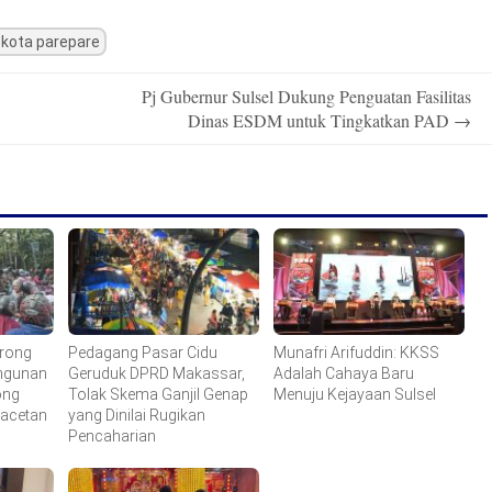
i kota parepare
Pj Gubernur Sulsel Dukung Penguatan Fasilitas
Dinas ESDM untuk Tingkatkan PAD
→
rong
Pedagang Pasar Cidu
Munafri Arifuddin: KKSS
ngunan
Geruduk DPRD Makassar,
Adalah Cahaya Baru
ong
Tolak Skema Ganjil Genap
Menuju Kejayaan Sulsel
macetan
yang Dinilai Rugikan
Pencaharian