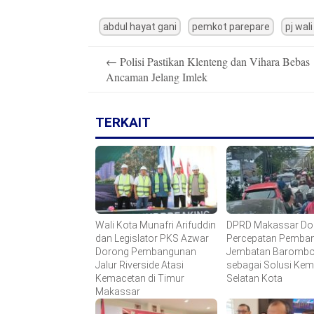
abdul hayat gani
pemkot parepare
pj wal
Post
←
Polisi Pastikan Klenteng dan Vihara Bebas
navigation
Ancaman Jelang Imlek
TERKAIT
Wali Kota Munafri Arifuddin
DPRD Makassar Do
dan Legislator PKS Azwar
Percepatan Pemba
Dorong Pembangunan
Jembatan Baromb
Jalur Riverside Atasi
sebagai Solusi Ke
Kemacetan di Timur
Selatan Kota
Makassar